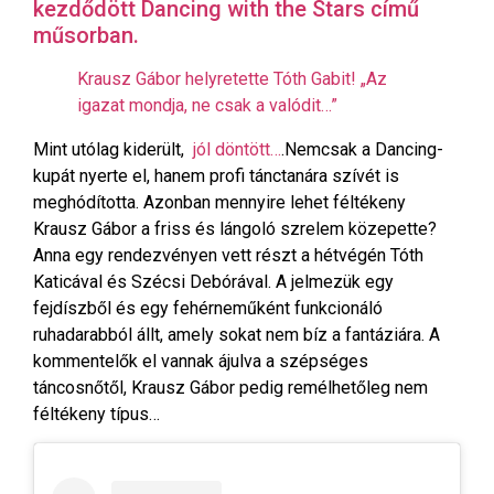
kezdődött Dancing with the Stars című
műsorban.
Krausz Gábor helyretette Tóth Gabit! „Az
igazat mondja, ne csak a valódit…”
Mint utólag kiderült,
jól döntött…
.Nemcsak a Dancing-
kupát nyerte el, hanem profi tánctanára szívét is
meghódította. Azonban mennyire lehet féltékeny
Krausz Gábor a friss és lángoló szrelem közepette?
Anna egy rendezvényen vett részt a hétvégén Tóth
Katicával és Szécsi Debórával. A jelmezük egy
fejdíszből és egy fehérneműként funkcionáló
ruhadarabból állt, amely sokat nem bíz a fantáziára. A
kommentelők el vannak ájulva a szépséges
táncosnőtől, Krausz Gábor pedig remélhetőleg nem
féltékeny típus…