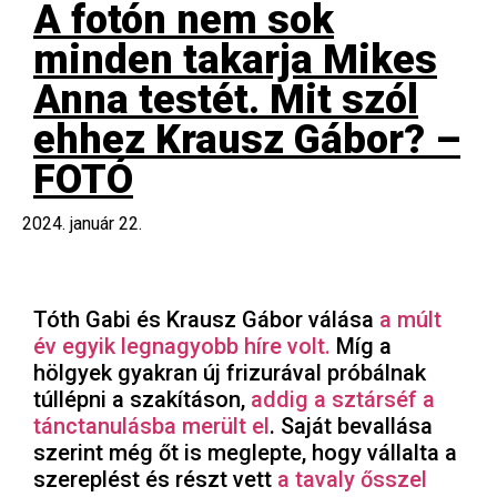
A fotón nem sok
minden takarja Mikes
Anna testét. Mit szól
ehhez Krausz Gábor? –
FOTÓ
2024. január 22.
Tóth Gabi és Krausz Gábor válása
a múlt
év egyik legnagyobb híre volt.
Míg a
hölgyek gyakran új frizurával próbálnak
túllépni a szakításon,
addig a sztárséf a
tánctanulásba merült el
. Saját bevallása
szerint még őt is meglepte, hogy vállalta a
szereplést és részt vett
a tavaly ősszel