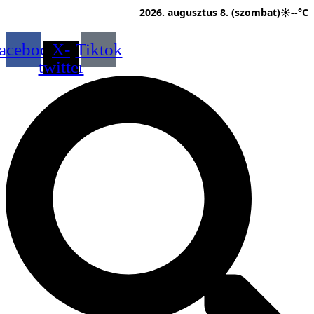
Ugrás
2026. augusztus 8. (szombat)
☀
--°C
a
tartalomhoz
acebook
X-
Tiktok
twitter