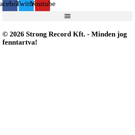
acebook
Twitter
Youtube
© 2026 Strong Record Kft. - Minden jog
fenntartva!