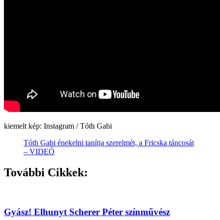
kiemelt kép: Instagram / Tóth Gabi
Tóth Gabi énekelni tanítja szerelmét, a Fricska táncosát
– VIDEÓ
További Cikkek:
Gyász! Elhunyt Scherer Péter színművész