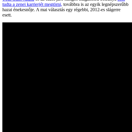
tudta a zenei karrierjét megtörni,
továbbra is az egyik legnépszerűbb
hazai énekesnője. A mai választás egy régebbi, 2012-es slágerre
esett.