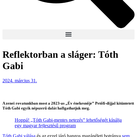
Reflektorban a sláger: Tóth
Gabi
2024. március 31.
A zenei rovatunkban most a 2023-as „Év énekesnője” Petőfi-díjjal kitüntetett
Tóth Gabi egyik népszerű dalát hallgathatjuk meg.
Hoppá! „Tóth Gabi-mentes netezés” lehetőségét kínálja
egy magyar fejlesztésű program
Tóth Gabi válása
és az ezzel járó hangos magánéleti botránya
sem