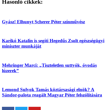
Hasonló cikkek:
Gyász! Elhunyt Scherer Péter színművész
Karikó Katalin is segíti Hegedűs Zsolt egészségügyi
miniszter munkáját
Mehringer Marci: „Tiszteletlen suttyók, óvodás
lúzerek”
Lemond Sulyok Tamás köztársasági elnök? A
Sándor-palota reagált Magyar Péter felszólítására