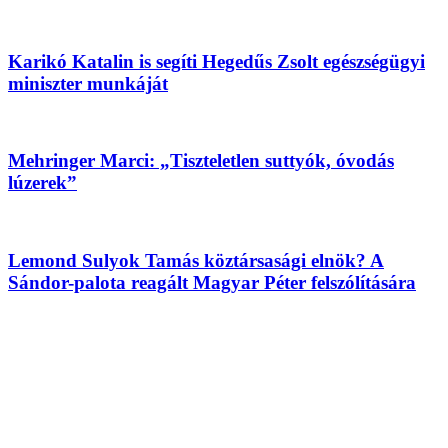
Karikó Katalin is segíti Hegedűs Zsolt egészségügyi
miniszter munkáját
Mehringer Marci: „Tiszteletlen suttyók, óvodás
lúzerek”
Lemond Sulyok Tamás köztársasági elnök? A
Sándor-palota reagált Magyar Péter felszólítására