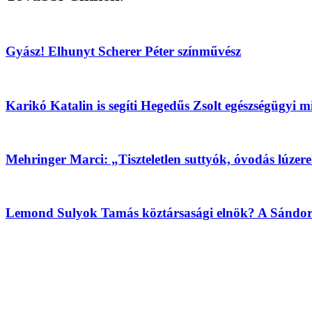
Gyász! Elhunyt Scherer Péter színművész
Karikó Katalin is segíti Hegedűs Zsolt egészségügyi 
Mehringer Marci: „Tiszteletlen suttyók, óvodás lúzer
Lemond Sulyok Tamás köztársasági elnök? A Sándor-p