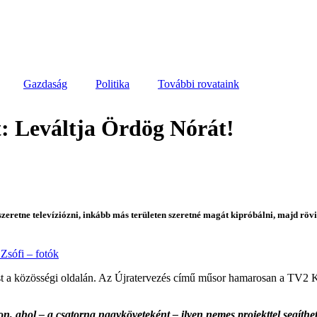
Gazdaság
Politika
További rovataink
tt: Leváltja Ördög Nórát!
eretne televíziózni, inkább más területen szeretné magát kipróbálni, majd rö
 Zsófi – fotók
tést a közösségi oldalán. Az Újratervezés című műsor hamarosan a TV2 
bon, ahol – a csatorna nagyköveteként – ilyen nemes projekttel segíth