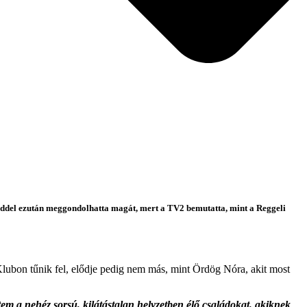
viddel ezután meggondolhatta magát, mert a TV2 bemutatta, mint a Reggeli
Klubon tűnik fel, elődje pedig nem más, mint Ördög Nóra, akit most
etem a nehéz sorsú, kilátástalan helyzetben élő családokat, akiknek