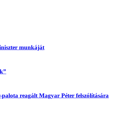
miniszter munkáját
ek”
alota reagált Magyar Péter felszólítására