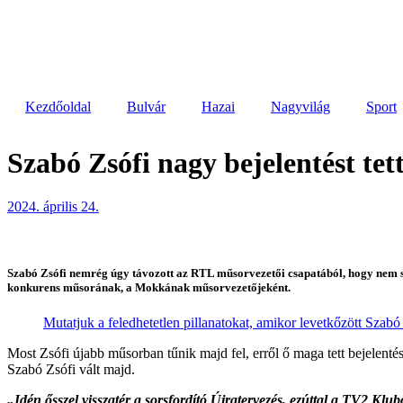
Kezdőoldal
Bulvár
Hazai
Nagyvilág
Sport
Szabó Zsófi nagy bejelentést te
2024. április 24.
Szabó Zsófi nemrég úgy távozott az RTL műsorvezetői csapatából, hogy nem sz
konkurens műsorának, a Mokkának műsorvezetőjeként.
Mutatjuk a feledhetetlen pillanatokat, amikor levetkőzött Szabó
Most Zsófi újabb műsorban tűnik majd fel, erről ő maga tett bejelen
Szabó Zsófi vált majd.
Idén ősszel visszatér a sorsfordító Újratervezés, ezúttal a TV2 Klu