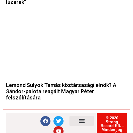
lúzerek”
Lemond Sulyok Tamás köztársasági elnök? A
Sándor-palota reagált Magyar Péter
felszólítására
© 2026
Strong
Record Kft. -
Minden jog
Felhasználási feltételek
Adatvédelmi tájékoztató
Süti tájékoztató