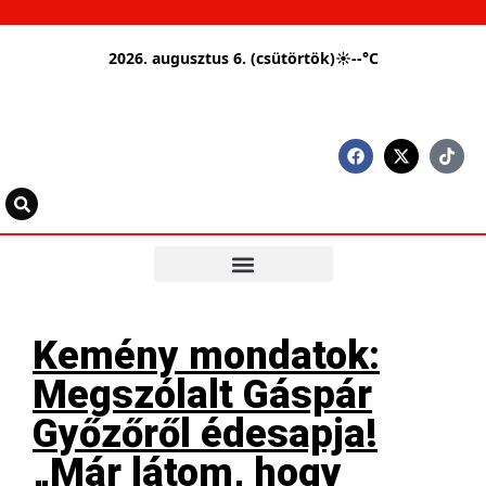
2026. augusztus 6. (csütörtök)
☀
--°C
Kemény mondatok:
Megszólalt Gáspár
Győzőről édesapja!
„Már látom, hogy