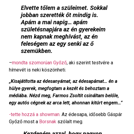
Elvette tőlem a szüleimet. Sokkal
jobban szerették őt mindig is.
Apám a mai napig… apám
születésnapjára az én gyerekeim
nem kapnak meghívást, az én
feleségem az egy senki az ő
szemükben.
–
mondta szomorúan Győző
, aki szerint testvére a
hírnevét is neki köszönheti.
„Kisajátította az édesanyámat, az édesapámat… én a
hülye gyerek, megfogtam a kezét és behoztam a
médiába. Nézd meg, Farmos Zsoltit csináltam belőle,
egy autós cégnek az arca lett, ahonnan kitúrt engem…”
-tette hozzá a showman.
Az édesapa, idősebb Gáspár
Győző most a
Borsnak
szólalt meg.
„Kezdeném azzal, hogy nagyon