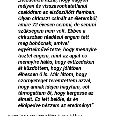
mélyen és visszavonhatatlanul
csalódtam az elsőszülött fiamban.
Olyan cirkuszt csinált az életemből,
amire 72 évesen semmi, de semmi
szükségem nem volt. Ebben a
cirkuszban ráadásul engem tett
meg bohócnak, amivel
egyértelművé tette, hogy mennyire
tisztel engem, mint az apját és
mennyire hálás, hogy évtizedeken
át küzdöttem, hogy jólétben
élhessen ő is. Már látom, hogy
szörnyeteget teremtettem azzal,
hogy annak idején hagytam, sőt
támogattam őt, hogy kergesse az
álmait. Ez lett belőle, és én
elképedve nézzem az eredményt”
-mondta szomorúan a Gáspár család feje.