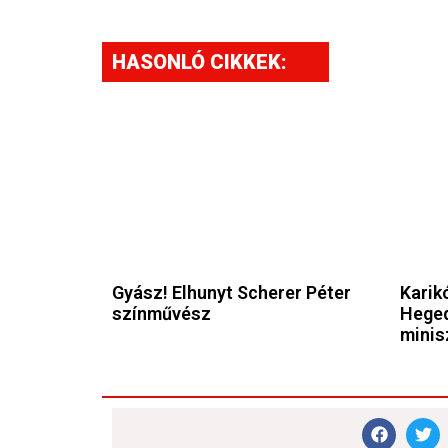
HASONLÓ CIKKEK:
Gyász! Elhunyt Scherer Péter
Karikó
színművész
Heged
minis