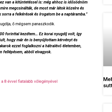
nez van a kitüntetéssel is: még ahhoz is idősödnöm
 mire megcsinálták, de most már látok közelre és
sorra a felkérések és írogatom be a naptáramba.”
 nyugdíja, ő mégsem panaszkodik.
0 forinttal kezdtem… Ez korai nyugdíj volt, így
dult, hogy már én is benyújtottam kérvényt és
akarok ezzel foglalkozni a hátralévő életemben,
n fellépésem, abból elvagyok.
Meh
a 8 évvel fiatalabb vőlegényével
sut