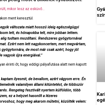
Gyá
ült, mikor lesz az esküvő…
szí
akon ment keresztül.
 egyik változata miatt hosszú ideig egészségügyi
som lett, és hónapokba telt, mire jobban lettem.
 alig tudtam mozdítani. Rendszeres gyógytornával
ámat. Ezért nem lett nagykoncertem, mert megvártam,
 gyógytornára, de most már csak azért, hogy jól
 vagyok újra energiával.”
yan érinti őt, hogy eddigi pályafutása alatt nem kapott
kaptam ilyesmit, de bevallom, azért vágyom erre. Én
melnék valamilyen állami kitüntetést, de többször
erés. Rengeteg fesztivált nyertem külföldön, több
Kar
rzem, ez a helyzet hasonlít a lézeres
egé
rvoshoz, hogy meg akarom műtetni, közölték velem: