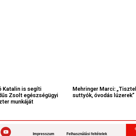
 Katalin is segíti
Mehringer Marci: „Tiszte
űs Zsolt egészségügyi
suttyók, óvodás lúzerek”
zter munkáját
Impresszum
Felhasználási feltételek