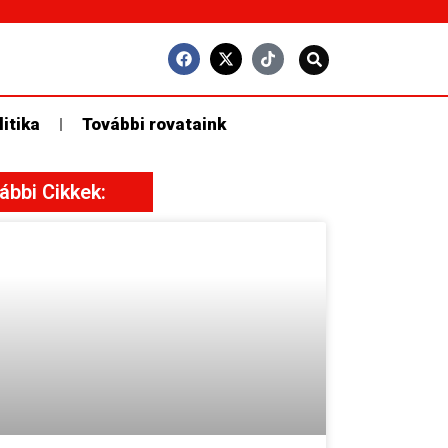
litika
További rovataink
ábbi Cikkek: