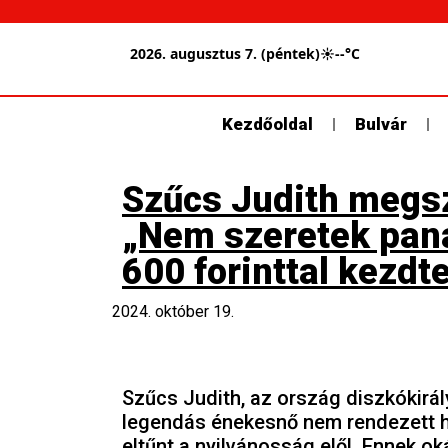
2026. augusztus 7. (péntek)
☀
--°C
Kezdőoldal
Bulvár
Szűcs Judith megszó
„Nem szeretek pana
600 forinttal kezdt
2024. október 19.
Szűcs Judith, az ország diszkókirál
legendás énekesnő nem rendezett ha
eltűnt a nyilvánosság elől. Ennek ok