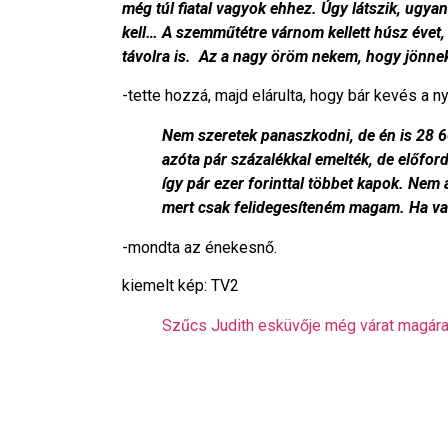
még túl fiatal vagyok ehhez. Úgy látszik, ugya
kell… A szemműtétre várnom kellett húsz évet,
távolra is.
Az a nagy öröm nekem, hogy jönnek 
-tette hozzá, majd elárulta, hogy bár kevés a
Nem szeretek panaszkodni, de én is 28 60
azóta pár százalékkal emelték, de előfor
így pár ezer forinttal többet kapok. Nem 
mert csak felidegesíteném magam. Ha va
-mondta az énekesnő.
kiemelt kép: TV2
Szűcs Judith esküvője még várat magára 