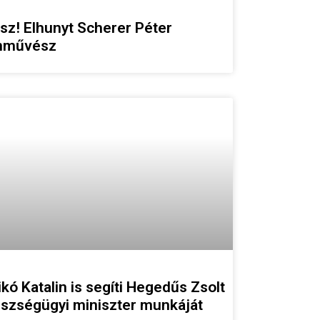
sz! Elhunyt Scherer Péter
nművész
ikó Katalin is segíti Hegedűs Zsolt
szségügyi miniszter munkáját