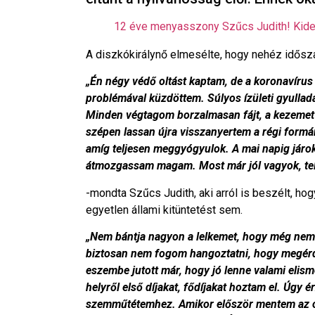
12 éve menyasszony Szűcs Judith! Kider
A diszkókirálynő elmesélte, hogy nehéz idősz
„Én négy védő oltást kaptam, de a koronavírus
problémával küzdöttem. Súlyos ízületi gyulladá
Minden végtagom borzalmasan fájt, a kezemet
szépen lassan újra visszanyertem a régi form
amíg teljesen meggyógyulok. A mai napig járok
átmozgassam magam. Most már jól vagyok, tele
-mondta Szűcs Judith, aki arról is beszélt, hog
egyetlen állami kitüntetést sem.
„Nem bántja nagyon a lelkemet, hogy még nem 
biztosan nem fogom hangoztatni, hogy megérde
eszembe jutott már, hogy jó lenne valami elism
helyről első díjakat, fődíjakat hoztam el. Úgy é
szemműtétemhez. Amikor először mentem az o