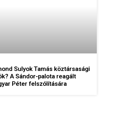
ond Sulyok Tamás köztársasági
ök? A Sándor-palota reagált
yar Péter felszólítására