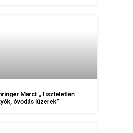
ringer Marci: „Tiszteletlen
tyók, óvodás lúzerek”