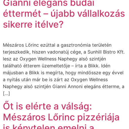
Gianni elegáns budai
éttermét – újabb vállalkozás
sikerre itélve?
Mészáros Lőrinc ezúttal a gasztronómia területén
terjeszkedik, hiszen vadonatúj cége, a Sunhill Bistro Kft.
lesz az Oxygen Wellness Naphegy alsó szintjén
található étterem üzemeltetője – írta a Blikk. Idén
májusban a Blikk is megírta, hogy mindössze egy évvel
a nyitás után már be is zárt az Oxygen Wellness
Naphegy alsó szintjén Gianni Annoni elegáns étterme, a
[…]
Őt is elérte a válság:
Mészáros Lőrinc pizzériája
is kénytelen emelni a