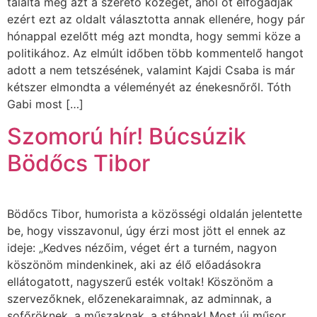
találta meg azt a szerető közeget, ahol őt elfogadják
ezért ezt az oldalt választotta annak ellenére, hogy pár
hónappal ezelőtt még azt mondta, hogy semmi köze a
politikához. Az elmúlt időben több kommentelő hangot
adott a nem tetszésének, valamint Kajdi Csaba is már
kétszer elmondta a véleményét az énekesnőről. Tóth
Gabi most […]
Szomorú hír! Búcsúzik
Bödőcs Tibor
Bödőcs Tibor, humorista a közösségi oldalán jelentette
be, hogy visszavonul, úgy érzi most jött el ennek az
ideje: „Kedves nézőim, véget ért a turném, nagyon
köszönöm mindenkinek, aki az élő előadásokra
ellátogatott, nagyszerű esték voltak! Köszönöm a
szervezőknek, előzenekaraimnak, az adminnak, a
sofőröknek, a műszaknak, a stábnak! Most új műsor,