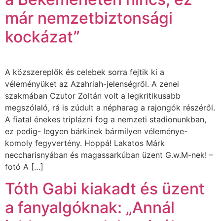
már nemzetbiztonsági
kockázat”
A közszereplők és celebek sorra fejtik ki a
véleményüket az Azahriah-jelenségről. A zenei
szakmában Czutor Zoltán volt a legkritikusabb
megszólaló, rá is zúdult a népharag a rajongók részéről.
A fiatal énekes triplázni fog a nemzeti stadionunkban,
ez pedig- legyen bárkinek bármilyen véleménye-
komoly fegyvertény. Hoppá! Lakatos Márk
neccharisnyában és magassarkúban üzent G.w.M-nek! –
fotó A […]
Tóth Gabi kiakadt és üzent
a fanyalgóknak: „Annál