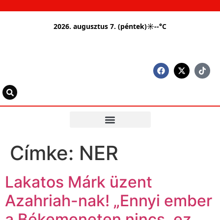
2026. augusztus 7. (péntek)
☀
--°C
Címke:
NER
Lakatos Márk üzent
Azahriah-nak! „Ennyi ember
a Békemeneten nincs, ez