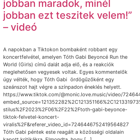
jobban maradok, minél
jobban ezt teszitek velem!”
– videó
A napokban a Tiktokon bombaként robbant egy
koncertfelvétel, amelyen Tóth Gabi Beyoncé Run the
World (Girls) című dalát adja elő, és a reakciók
meglehetősen vegyesek voltak. Egyes kommentelők
úgy vélték, hogy Tóth Gabi ördögűzőként egy
szeánszot hajt végre a színpadon éneklés helyett.
https://www.tiktok.com/@monic.love.music/video/7246
embed_source=121352282%2C121351166%2C121331973%
stilus%2F2023%2F06%2F22%2Ftoth-gabi-beyonce-
tiktok-felvetel-koncert-
viralis%2F&referer_video_id=7246446752419564827
Tóth Gabi péntek este reagált a közösségi oldalain
kapott kritikákra. Elmondta, hogy […]