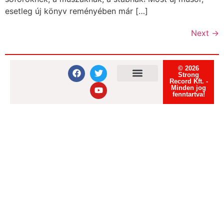
esetleg új könyv reményében már […]
Next
→
© 2026
Strong
Record Kft. -
Minden jog
Felhasználási feltételek
Adatvédelmi tájékoztató
Süti tájékoztató
fenntartva!