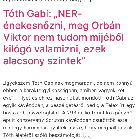
Tóth Gabi: „NER-
énekesnőzni, meg Orbán
Viktor nem tudom mijéből
kilógó valamizni, ezek
alacsony szintek”
„Igyekszem Tóth Gabinak megmaradni, de nem könnyű
ebben a karaktergyilkosságban, amiben vagyok két
éve” – ilyet és ehhez hasonlókat mondott Tóth Gabi az
egyik kávézóban, a beszélgetésről pedig a Telex írt egy
hosszabb összefoglalót. A 293 millió forint közpénzből
épült konzervatív Scruton kávézóban csütörtök este
mintegy harmincan gyűltek össze, hogy meghallgassák
Tóth életéről szóló beszámolóját. […]