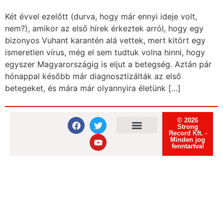
Két évvel ezelőtt (durva, hogy már ennyi ideje volt,
nem?), amikor az első hírek érkeztek arról, hogy egy
bizonyos Vuhant karantén alá vettek, mert kitört egy
ismeretlen vírus, még el sem tudtuk volna hinni, hogy
egyszer Magyarországig is eljut a betegség. Aztán pár
hónappal később már diagnosztizálták az első
betegeket, és mára már olyannyira életünk […]
© 2026
Strong
Record Kft. -
Minden jog
Felhasználási feltételek
Adatvédelmi tájékoztató
Süti tájékoztató
fenntartva!