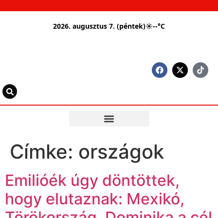
2026. augusztus 7. (péntek)
☀
--°C
Címke:
országok
Emilióék úgy döntöttek,
hogy elutaznak: Mexikó,
Törökország, Dominika a cél