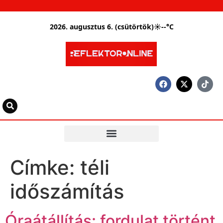
2026. augusztus 6. (csütörtök)
☀
--°C
Címke:
téli
időszámítás
Óraátállítás: fordulat történt