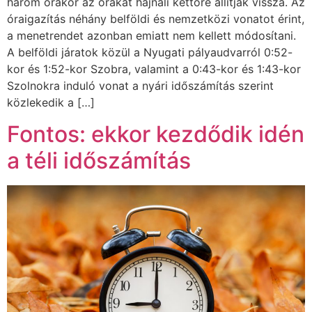
három órakor az órákat hajnali kettőre állítják vissza. Az
óraigazítás néhány belföldi és nemzetközi vonatot érint,
a menetrendet azonban emiatt nem kellett módosítani.
A belföldi járatok közül a Nyugati pályaudvarról 0:52-
kor és 1:52-kor Szobra, valamint a 0:43-kor és 1:43-kor
Szolnokra induló vonat a nyári időszámítás szerint
közlekedik a […]
Fontos: ekkor kezdődik idén
a téli időszámítás