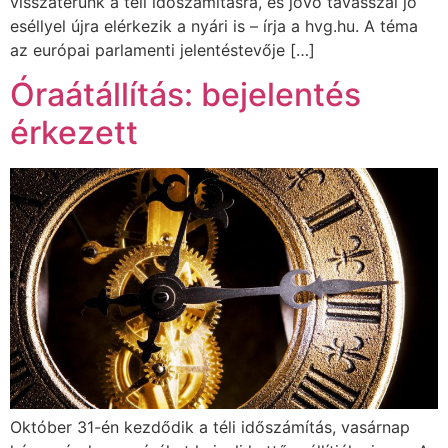
visszatérünk a téli időszámításra, és jövő tavasszal jó
eséllyel újra elérkezik a nyári is – írja a hvg.hu. A téma
az európai parlamenti jelentéstevője […]
Óraátállítás: bejelentés
érkezett
Október 31-én kezdődik a téli időszámítás, vasárnap