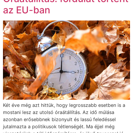
az EU-ban
Két éve még azt hittük, hogy legrosszabb esetben is a
mostani lesz az utolsó óraátállítás. Az idő múlása
azonban erősebbnek bizonyult és lassú feledéssel
jutalmazta a politikusok tétlenségét. Ma éjjel még