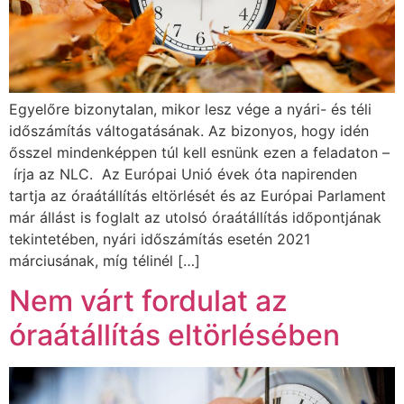
Egyelőre bizonytalan, mikor lesz vége a nyári- és téli
időszámítás váltogatásának. Az bizonyos, hogy idén
ősszel mindenképpen túl kell esnünk ezen a feladaton –
írja az NLC. Az Európai Unió évek óta napirenden
tartja az óraátállítás eltörlését és az Európai Parlament
már állást is foglalt az utolsó óraátállítás időpontjának
tekintetében, nyári időszámítás esetén 2021
márciusának, míg télinél […]
Nem várt fordulat az
óraátállítás eltörlésében