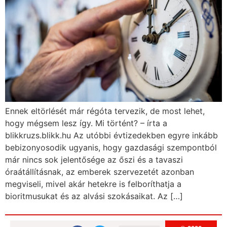
Ennek eltörlését már régóta tervezik, de most lehet,
hogy mégsem lesz így. Mi történt? – írta a
blikkruzs.blikk.hu Az utóbbi évtizedekben egyre inkább
bebizonyosodik ugyanis, hogy gazdasági szempontból
már nincs sok jelentősége az őszi és a tavaszi
óraátállításnak, az emberek szervezetét azonban
megviseli, mivel akár hetekre is felboríthatja a
bioritmusukat és az alvási szokásaikat. Az […]