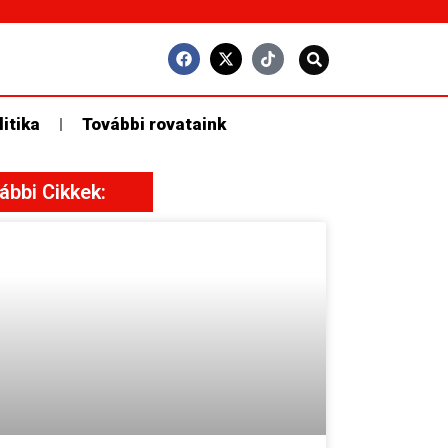
litika
További rovataink
ábbi Cikkek: