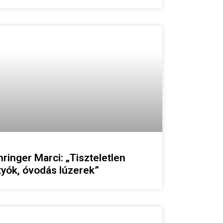
ringer Marci: „Tiszteletlen
tyók, óvodás lúzerek”