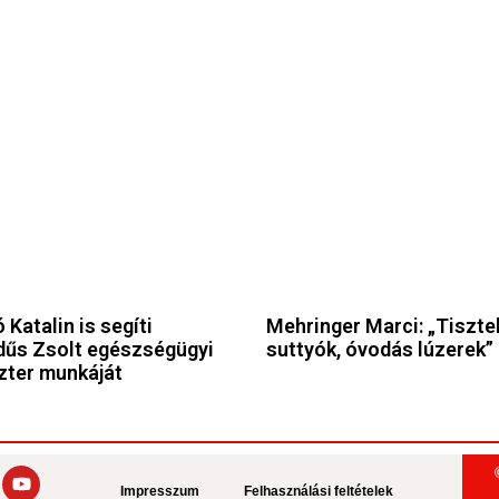
 Katalin is segíti
Mehringer Marci: „Tiszte
űs Zsolt egészségügyi
suttyók, óvodás lúzerek”
zter munkáját
Impresszum
Felhasználási feltételek