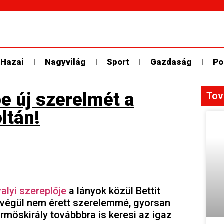
Hazai
Nagyvilág
Sport
Gazdaság
Po
e új szerelmét a
Tov
ltán!
alyi szereplője
a lányok közül Bettit
 végül nem érett szerelemmé, gyorsan
körmöskirály továbbbra is keresi az igaz