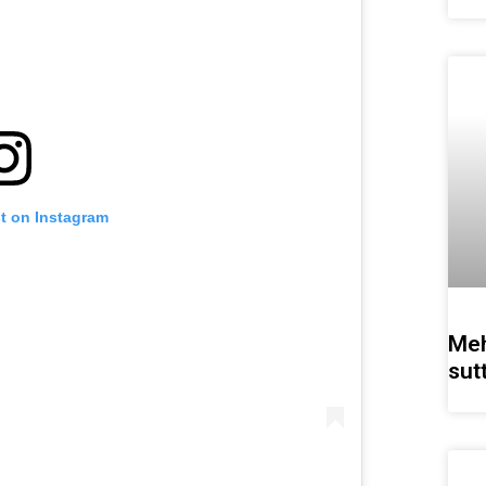
st on Instagram
Meh
sut