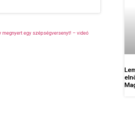
ogy megnyert egy szépségversenyt! – videó
Lem
eln
Mag