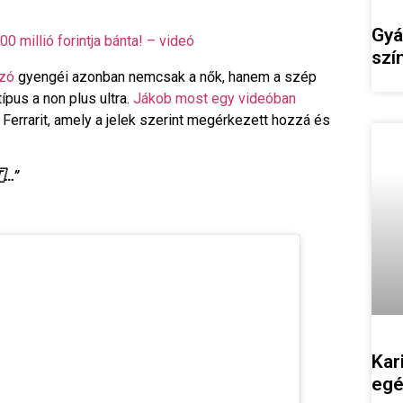
Gyá
0 millió forintja bánta! – videó
szí
ozó
gyengéi azonban nemcsak a nők, hanem a szép
típus a non plus ultra.
Jákob most egy videóban
Ferrarit, amely a jelek szerint megérkezett hozzá és
…”
Kar
egé