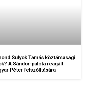
ond Sulyok Tamás köztársasági
ök? A Sándor-palota reagált
yar Péter felszólítására