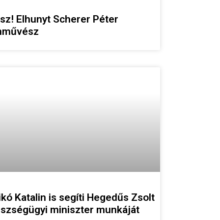
sz! Elhunyt Scherer Péter
nművész
ikó Katalin is segíti Hegedűs Zsolt
szségügyi miniszter munkáját