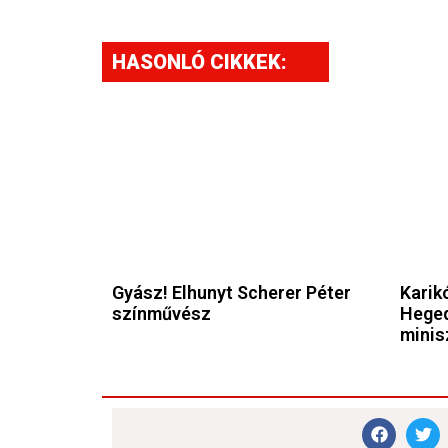
HASONLÓ CIKKEK:
Gyász! Elhunyt Scherer Péter
Karikó
színművész
Heged
minis