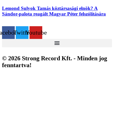
Lemond Sulyok Tamás köztársasági elnök? A
Sándor-palota reagált Magyar Péter felszólítására
acebook
Twitter
Youtube
© 2026 Strong Record Kft. - Minden jog
fenntartva!