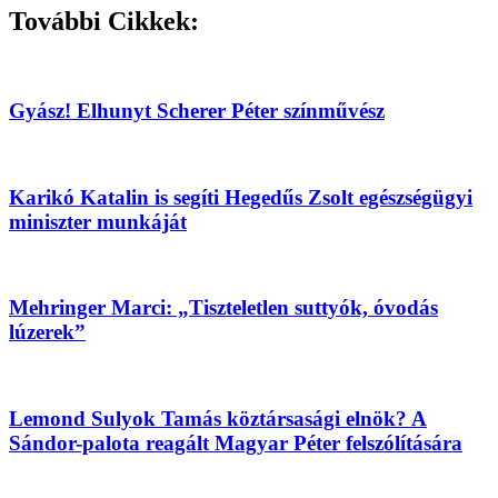
További Cikkek:
Gyász! Elhunyt Scherer Péter színművész
Karikó Katalin is segíti Hegedűs Zsolt egészségügyi
miniszter munkáját
Mehringer Marci: „Tiszteletlen suttyók, óvodás
lúzerek”
Lemond Sulyok Tamás köztársasági elnök? A
Sándor-palota reagált Magyar Péter felszólítására