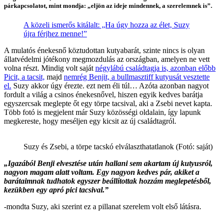
párkapcsolatot, mint mondja: „eljön az ideje mindennek, a szerelemnek is”.
A közeli ismerős kitálalt: „Ha úgy hozza az élet, Suzy
újra férjhez menne!”
A mulatós énekesnő köztudottan kutyabarát, szinte nincs is olyan
állatvédelmi jótékony megmozdulás az országban, amelyen ne vett
volna részt. Mindig volt saját
négylábú családtagja is, azonban előbb
Picit, a tacsit,
majd
nemrég Benjit, a bullmasztiff kutyusát vesztette
el.
Suzy akkor úgy érezte. ezt nem éli túl… Azóta azonban nagyot
fordult a világ a csinos énekesnővel, hiszen egyik kedves barátja
egyszercsak meglepte őt egy törpe tacsival, aki a Zsebi nevet kapta.
Több fotó is megjelent már Suzy közösségi oldalain, így lapunk
megkereste, hogy meséljen egy kicsit az új családtagról.
Suzy és Zsebi, a törpe tacskó elválaszthatatlanok (Fotó: saját)
„Igazából Benji elvesztése után hallani sem akartam új kutyusról,
nagyon magam alatt voltam. Egy nagyon kedves pár, akiket a
barátaimnak tudhatok egyszer beállítottak hozzám meglepetésből,
kezükben egy apró pici tacsival.”
-mondta Suzy, aki szerint ez a pillanat szerelem volt első látásra.