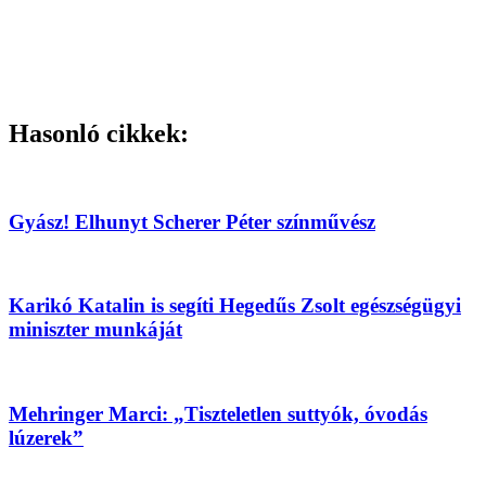
Hasonló cikkek:
Gyász! Elhunyt Scherer Péter színművész
Karikó Katalin is segíti Hegedűs Zsolt egészségügyi
miniszter munkáját
Mehringer Marci: „Tiszteletlen suttyók, óvodás
lúzerek”