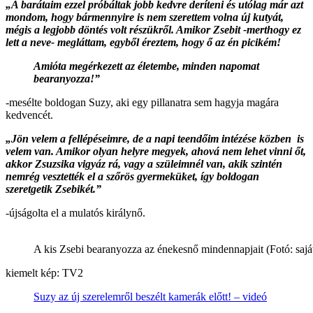
„A barátaim ezzel próbáltak jobb kedvre deríteni és utólag már azt
mondom, hogy bármennyire is nem szerettem volna új kutyát,
mégis a legjobb döntés volt részükről. Amikor Zsebit -merthogy ez
lett a neve- megláttam, egyből éreztem, hogy ő az én picikém!
Amióta megérkezett az életembe, minden napomat
bearanyozza!”
-mesélte boldogan Suzy, aki egy pillanatra sem hagyja magára
kedvencét.
„Jön velem a fellépéseimre, de a napi teendőim intézése közben is
velem van. Amikor olyan helyre megyek, ahová nem lehet vinni őt,
akkor Zsuzsika vigyáz rá, vagy a szüleimnél van, akik szintén
nemrég vesztették el a szőrös gyermeküket, így boldogan
szeretgetik Zsebikét.”
-újságolta el a mulatós királynő.
A kis Zsebi bearanyozza az énekesnő mindennapjait (Fotó: sajá
kiemelt kép: TV2
Suzy az új szerelemről beszélt kamerák előtt! – videó