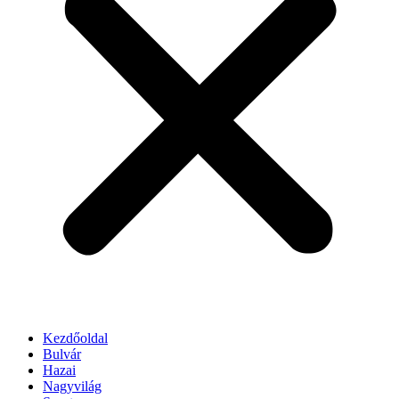
Kezdőoldal
Bulvár
Hazai
Nagyvilág