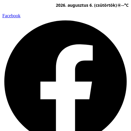
Ugrás
2026. augusztus 6. (csütörtök)
☀
--°C
a
tartalomhoz
Facebook