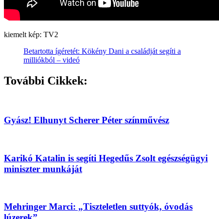
kiemelt kép: TV2
Betartotta ígéretét: Kökény Dani a családját segíti a
milliókból – videó
További Cikkek:
Gyász! Elhunyt Scherer Péter színművész
Karikó Katalin is segíti Hegedűs Zsolt egészségügyi
miniszter munkáját
Mehringer Marci: „Tiszteletlen suttyók, óvodás
lúzerek”