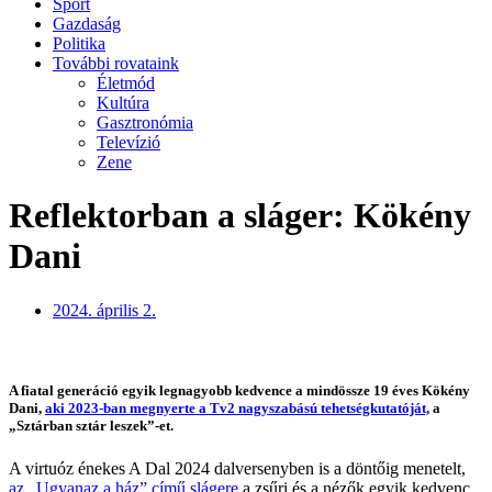
Sport
Gazdaság
Politika
További rovataink
Életmód
Kultúra
Gasztronómia
Televízió
Zene
Reflektorban a sláger: Kökény
Dani
2024. április 2.
A fiatal generáció egyik legnagyobb kedvence a mindössze 19 éves Kökény
Dani,
aki 2023-ban megnyerte a Tv2 nagyszabású tehetségkutatóját,
a
„Sztárban sztár leszek”-et.
A virtuóz énekes A Dal 2024 dalversenyben is a döntőig menetelt,
az „Ugyanaz a ház” című slágere
a zsűri és a nézők egyik kedvenc