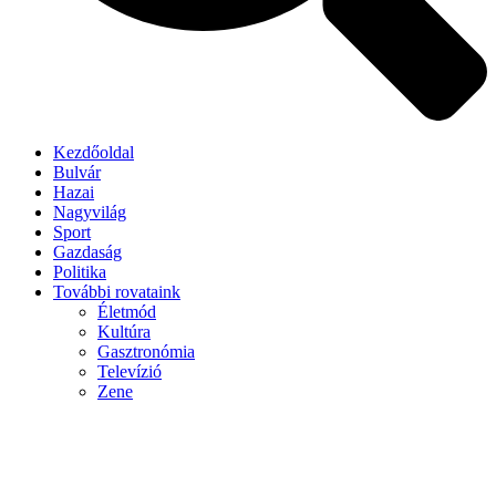
Kezdőoldal
Bulvár
Hazai
Nagyvilág
Sport
Gazdaság
Politika
További rovataink
Életmód
Kultúra
Gasztronómia
Televízió
Zene