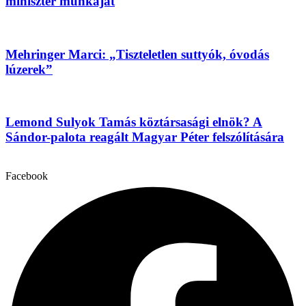
miniszter munkáját
Mehringer Marci: „Tiszteletlen suttyók, óvodás
lúzerek”
Lemond Sulyok Tamás köztársasági elnök? A
Sándor-palota reagált Magyar Péter felszólítására
Facebook