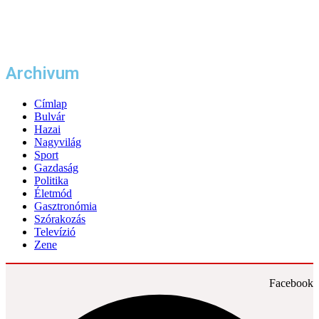
Archivum
Címlap
Bulvár
Hazai
Nagyvilág
Sport
Gazdaság
Politika
Életmód
Gasztronómia
Szórakozás
Televízió
Zene
Facebook