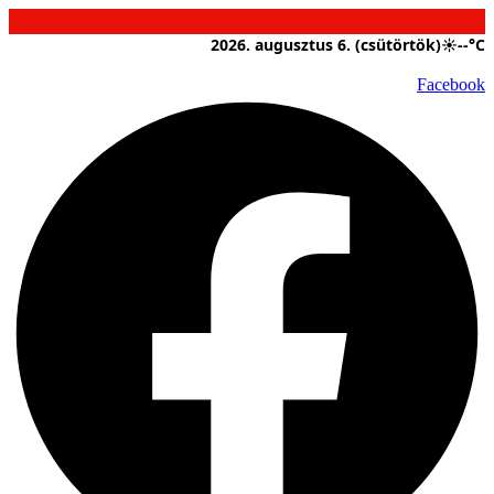
Ugrás
a
2026. augusztus 6. (csütörtök)
☀
--°C
tartalomhoz
Facebook