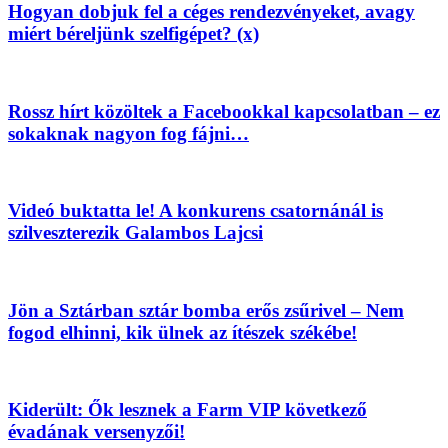
Hogyan dobjuk fel a céges rendezvényeket, avagy
miért béreljünk szelfigépet? (x)
Rossz hírt közöltek a Facebookkal kapcsolatban – ez
sokaknak nagyon fog fájni…
Videó buktatta le! A konkurens csatornánál is
szilveszterezik Galambos Lajcsi
Jön a Sztárban sztár bomba erős zsűrivel – Nem
fogod elhinni, kik ülnek az ítészek székébe!
Kiderült: Ők lesznek a Farm VIP következő
évadának versenyzői!