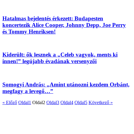
Hatalmas bejelentés érkezett: Budapesten
koncertezik Alice Cooper, Johnny Depp, Joe Perry
és Tommy Henriksen!
Kiderült: ők lesznek a „Celeb vagyok, ments ki
innen!” legújabb évadának versenyzői
Somogyi András: „Amint utánozni kezdem Orbánt,
megfagy a levegő…”
« Előző
Oldal
1
Oldal
2
Oldal
3
Oldal
4
Oldal
5
Következő »