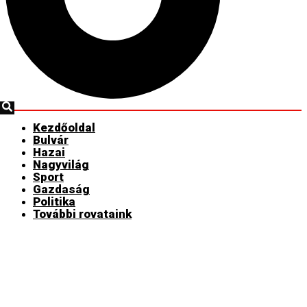
Kezdőoldal
Bulvár
Hazai
Nagyvilág
Sport
Gazdaság
Politika
További rovataink