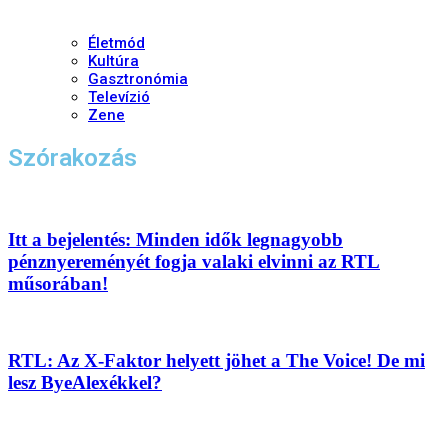
Életmód
Kultúra
Gasztronómia
Televízió
Zene
Szórakozás
Itt a bejelentés: Minden idők legnagyobb
pénznyereményét fogja valaki elvinni az RTL
műsorában!
RTL: Az X-Faktor helyett jöhet a The Voice! De mi
lesz ByeAlexékkel?