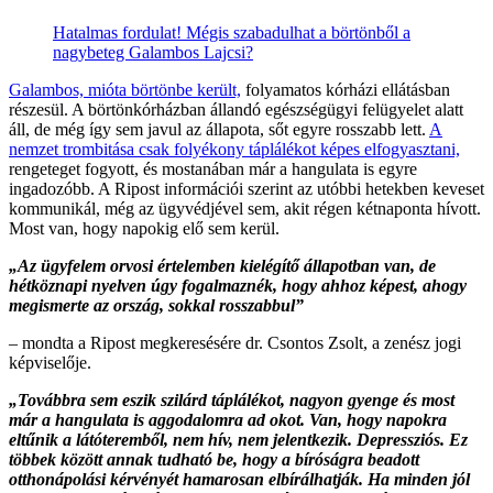
Hatalmas fordulat! Mégis szabadulhat a börtönből a
nagybeteg Galambos Lajcsi?
Galambos, mióta börtönbe került,
folyamatos kórházi ellátásban
részesül. A börtönkórházban állandó egészségügyi felügyelet alatt
áll, de még így sem javul az állapota, sőt egyre rosszabb lett.
A
nemzet trombitása csak folyékony táplálékot képes elfogyasztani,
rengeteget fogyott, és mostanában már a hangulata is egyre
ingadozóbb. A Ripost információi szerint az utóbbi hetekben keveset
kommunikál, még az ügyvédjével sem, akit régen kétnaponta hívott.
Most van, hogy napokig elő sem kerül.
„Az ügyfelem orvosi értelemben kielégítő állapotban van, de
hétköznapi nyelven úgy fogalmaznék, hogy ahhoz képest, ahogy
megismerte az ország, sokkal rosszabbul”
– mondta a Ripost megkeresésére dr. Csontos Zsolt, a zenész jogi
képviselője.
„Továbbra sem eszik szilárd táplálékot, nagyon gyenge és most
már a hangulata is aggodalomra ad okot. Van, hogy napokra
eltűnik a látóteremből, nem hív, nem jelentkezik. Depressziós. Ez
többek között annak tudható be, hogy a bíróságra beadott
otthonápolási kérvényét hamarosan elbírálhatják. Ha minden jól