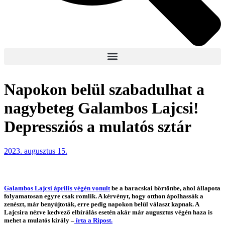
Napokon belül szabadulhat a
nagybeteg Galambos Lajcsi!
Depressziós a mulatós sztár
2023. augusztus 15.
Galambos Lajcsi április végén vonult
be a baracskai börtönbe, ahol állapota
folyamatosan egyre csak romlik. A kérvényt, hogy otthon ápolhassák a
zenészt, már benyújtoták, erre pedig napokon belül választ kapnak. A
Lajcsira nézve kedvező elbírálás esetén akár már augusztus végén haza is
mehet a mulatós király –
írta a Ripost.