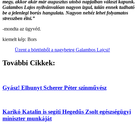
megy, akkor akár már augusztus utolsó napjaiban választ kapunk.
Galambos Lajos nyilvánvalóan nagyon izgul, talán ennek tudható
be a jelenlegi borús hangulata. Nagyon nehéz lehet folyamatos
stresszben élni.”
-mondta az ügyvéd.
kiemelt kép: Bors
Üzent a börtönből a nagybeteg Galambos Lajcsi!
További Cikkek:
Gyász! Elhunyt Scherer Péter színművész
Karikó Katalin is segíti Hegedűs Zsolt egészségügyi
miniszter munkáját