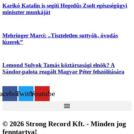
Karikó Katalin is segíti Hegedűs Zsolt egészségügyi
miniszter munkáját
Mehringer Marci: „Tiszteletlen suttyók, óvodás
lúzerek”
Lemond Sulyok Tamás köztársasági elnök? A
Sándor-palota reagált Magyar Péter felszólítására
acebook
Twitter
Youtube
© 2026 Strong Record Kft. - Minden jog
fenntartva!