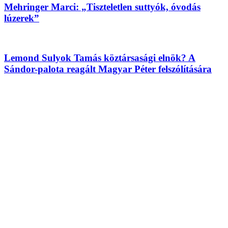
Mehringer Marci: „Tiszteletlen suttyók, óvodás
lúzerek”
Lemond Sulyok Tamás köztársasági elnök? A
Sándor-palota reagált Magyar Péter felszólítására